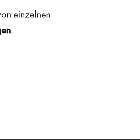
von einzelnen
gen
.